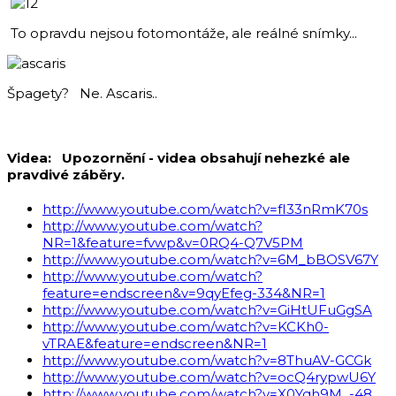
To opravdu nejsou fotomontáže, ale reálné snímky...
Špagety? Ne. Ascaris..
Videa: Upozornění - videa obsahují nehezké ale
pravdivé záběry.
http://www.youtube.com/watch?v=fI33nRmK70s
http://www.youtube.com/watch?
NR=1&feature=fvwp&v=0RQ4-Q7V5PM
http://www.youtube.com/watch?v=6M_bBOSV67Y
http://www.youtube.com/watch?
feature=endscreen&v=9qyEfeg-334&NR=1
http://www.youtube.com/watch?v=GiHtUFuGgSA
http://www.youtube.com/watch?v=KCKh0-
vTRAE&feature=endscreen&NR=1
http://www.youtube.com/watch?v=8ThuAV-GCGk
http://www.youtube.com/watch?v=ocQ4rypwU6Y
http://www.youtube.com/watch?v=X0Yqh9M_-48