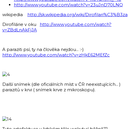
http://www.youtube.com/watch?v=23uJnD70LNQ
wikipedia
http://sk.wikipedia.org/wiki/Dirofilari%C3%B3za
Dirofilárie v oku
http://www.youtube.com/watch?
v=ZBdLnAkFjJA
A paraziti psí, ty na člověka nejdou... :-)
http://www.youtube.com/watch?v=zHkE62MEfZc
Další snímek (dle oficiálních míst v ČR neexistujících... )
parazitů v krvi ( snímek krve z mikroskopu).
Tyto artefakty se v lidském těle vyskytují běžně??