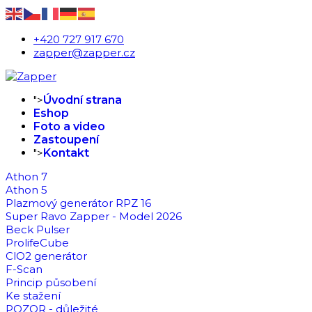
+420 727 917 670
zapper@zapper.cz
">
Úvodní strana
Eshop
Foto a video
Zastoupení
">
Kontakt
Athon 7
Athon 5
Plazmový generátor RPZ 16
Super Ravo Zapper - Model 2026
Beck Pulser
ProlifeCube
ClO2 generátor
F-Scan
Princip působení
Ke stažení
POZOR - důležité