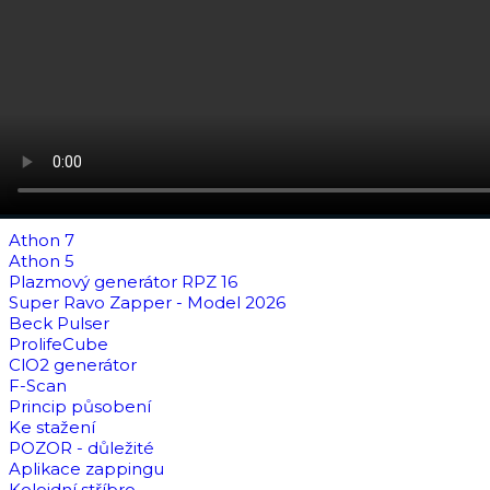
Athon 7
Athon 5
Plazmový generátor RPZ 16
Super Ravo Zapper - Model 2026
Beck Pulser
ProlifeCube
ClO2 generátor
F-Scan
Princip působení
Ke stažení
POZOR - důležité
Aplikace zappingu
Koloidní stříbro