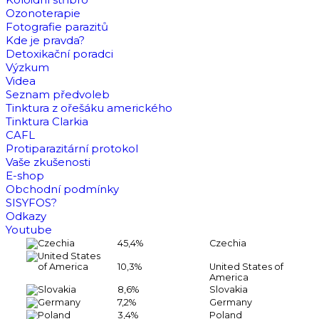
Ozonoterapie
Fotografie parazitů
Kde je pravda?
Detoxikační poradci
Výzkum
Videa
Seznam předvoleb
Tinktura z ořešáku amerického
Tinktura Clarkia
CAFL
Protiparazitární protokol
Vaše zkušenosti
E-shop
Obchodní podmínky
SISYFOS?
Odkazy
Youtube
45,4%
Czechia
10,3%
United States of
America
8,6%
Slovakia
7,2%
Germany
3,4%
Poland