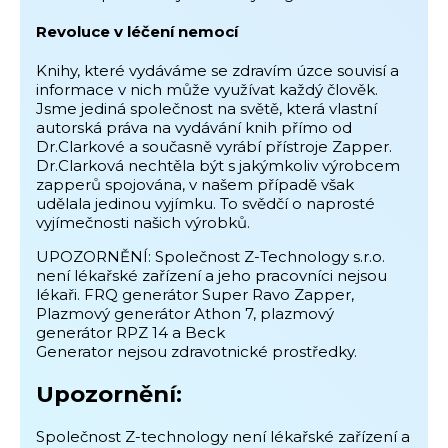
Revoluce v léčení nemocí
Knihy, které vydáváme se zdravím úzce souvisí a
informace v nich může využívat každý člověk.
Jsme jediná společnost na světě, která vlastní
autorská práva na vydávání knih přímo od
Dr.Clarkové a současně vyrábí přístroje Zapper.
Dr.Clarková nechtěla být s jakýmkoliv výrobcem
zapperů spojována, v našem případě však
udělala jedinou vyjímku. To svědčí o naprosté
vyjímečnosti našich výrobků.
UPOZORNĚNÍ: Společnost Z-Technology s.r.o.
není lékařské zařízení a jeho pracovníci nejsou
lékaři. FRQ generátor Super Ravo Zapper,
Plazmový generátor Athon 7, plazmový
generátor RPZ 14 a Beck
Generator nejsou zdravotnické prostředky.
Upozornění:
Společnost Z-technology není lékařské zařízení a