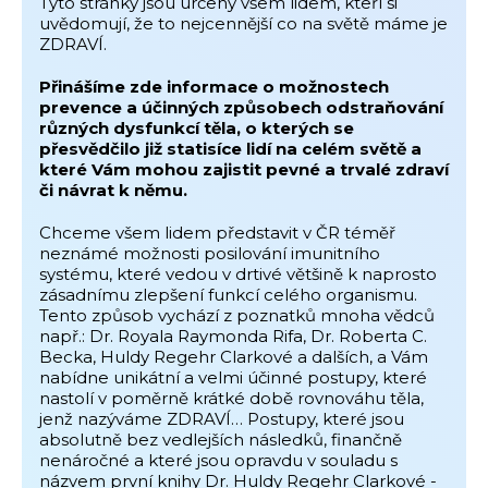
Tyto stránky jsou určeny všem lidem, kteří si
uvědomují, že to nejcennější co na světě máme je
ZDRAVÍ.
Přinášíme zde informace o možnostech
prevence a účinných způsobech odstraňování
různých dysfunkcí těla, o kterých se
přesvědčilo již statisíce lidí na celém světě a
které Vám mohou zajistit pevné a trvalé zdraví
či návrat k němu.
Chceme všem lidem představit v ČR téměř
neznámé možnosti posilování imunitního
systému, které vedou v drtivé většině k naprosto
zásadnímu zlepšení funkcí celého organismu.
Tento způsob vychází z poznatků mnoha vědců
např.: Dr. Royala Raymonda Rifa, Dr. Roberta C.
Becka, Huldy Regehr Clarkové a dalších, a Vám
nabídne unikátní a velmi účinné postupy, které
nastolí v poměrně krátké době rovnováhu těla,
jenž nazýváme ZDRAVÍ… Postupy, které jsou
absolutně bez vedlejších následků, finančně
nenáročné a které jsou opravdu v souladu s
názvem první knihy Dr. Huldy Regehr Clarkové -