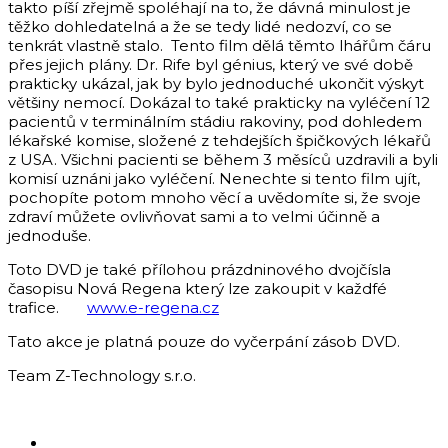
takto píší zřejmě spoléhají na to, že dávná minulost je
těžko dohledatelná a že se tedy lidé nedozví, co se
tenkrát vlastně stalo. Tento film dělá těmto lhářům čáru
přes jejich plány. Dr. Rife byl génius, který ve své době
prakticky ukázal, jak by bylo jednoduché ukončit výskyt
většiny nemocí. Dokázal to také prakticky na vyléčení 12
pacientů v terminálním stádiu rakoviny, pod dohledem
lékařské komise, složené z tehdejších špičkových lékařů
z USA. Všichni pacienti se během 3 měsíců uzdravili a byli
komisí uznáni jako vyléčení. Nenechte si tento film ujít,
pochopíte potom mnoho věcí a uvědomíte si, že svoje
zdraví můžete ovlivňovat sami a to velmi účinně a
jednoduše.
Toto DVD je také přílohou prázdninového dvojčísla
časopisu Nová Regena který lze zakoupit v každfé
trafice.
www.e-regena.cz
Tato akce je platná pouze do vyčerpání zásob DVD.
Team Z-Technology s.r.o.