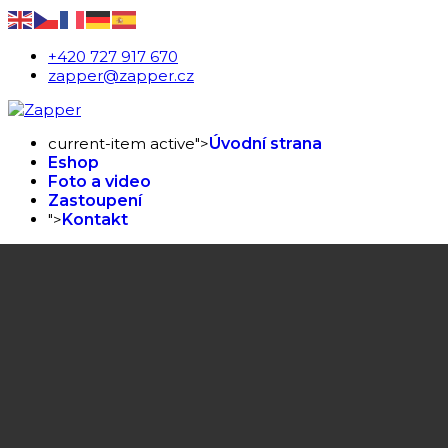
+420 727 917 670
zapper@zapper.cz
current-item active">
Úvodní strana
Eshop
Foto a video
Zastoupení
">
Kontakt