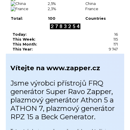
2,5%
China
2,3%
France
Total:
100
Countries
Today:
16
This Week:
115
This Month:
171
This Year:
9 747
Vítejte na www.zapper.cz
Jsme výrobci přístrojů FRQ
generátor Super Ravo Zapper,
plazmový generátor Athon 5 a
ATHON 7, plazmový generátor
RPZ 15 a Beck Generator.