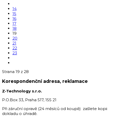
14
15
16
17
18
19
20
21
22
23
Strana 19 z 28
Korespondenční adresa, reklamace
Z-Technology s.r.o.
P.O.Box 33, Praha 517, 155 21
Při záruční opravě (24 měsíců od koupě) zašlete kopii
dokladu o úhradě.