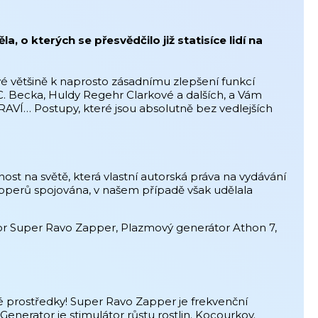
o kterých se přesvědčilo již statisíce lidí na
é většině k naprosto zásadnímu zlepšení funkcí
. Becka, Huldy Regehr Clarkové a dalších, a Vám
RAVÍ… Postupy, které jsou absolutně bez vedlejších
st na světě, která vlastní autorská práva na vydávání
apperů spojována, v našem případě však udělala
tor Super Ravo Zapper, Plazmový generátor Athon 7,
 prostředky! Super Ravo Zapper je frekvenční
Generator je stimulátor růstu rostlin. Kocourkov.