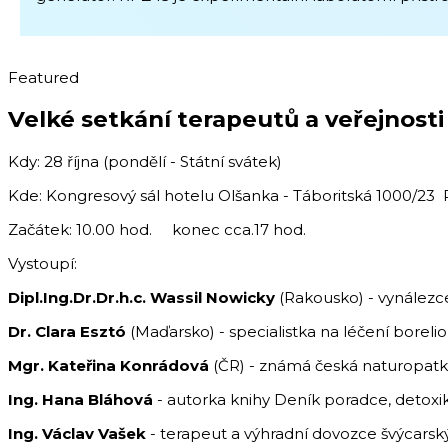
Featured
Velké setkání terapeutů a veřejnosti s
Kdy: 28 října (pondělí - Státní svátek)
Kde: Kongresový sál hotelu Olšanka - Táboritská 1000/23 
Začátek: 10.00 hod. konec cca.17 hod.
Vystoupí:
Dipl.Ing.Dr.Dr.h.c. Wassil Nowicky
(Rakousko) - vynálezce
Dr. Clara Esztó
(Maďarsko) - specialistka na léčení boreli
Mgr. Kateřina Konrádová
(ČR) - známá česká naturopatka
Ing. Hana Bláhová
- autorka knihy Deník poradce, detoxi
Ing. Václav Vašek
- terapeut a výhradní dovozce švýcarsk