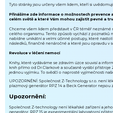
Tyto stránky jsou určeny všem lidem, kteří si uvědomuj
Přinášíme zde informace o možnostech prevence a úč
celém světě a které Vám mohou zajistit pevné a trva
Chceme všem lidem představit v ČR téměř neznámé mož
celého organismu. Tento způsob vychází z poznatků m
nabídne unikátní a velmi účinné postupy, které nasto
následků, finančně nenáročné a které jsou opravdu v 
Revoluce v léčení nemocí
Knihy, které vydáváme se zdravím úzce souvisí a inform
knih přímo od Dr.Clarkové a současně vyrábí přístroj
jedinou vyjímku. To svědčí o naprosté vyjímečnosti naš
UPOZORNĚNÍ: Společnost Z-Technology s.r.o. není léka
plazmový generátor RPZ 14 a Beck Generator nejsou z
Upozornění:
Společnost Z-technology není lékařské zařízení a jeho
generátor. RPZ 15 je experimentální laboratorní přístro