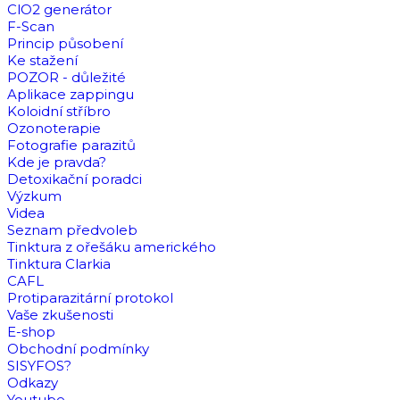
ClO2 generátor
F-Scan
Princip působení
Ke stažení
POZOR - důležité
Aplikace zappingu
Koloidní stříbro
Ozonoterapie
Fotografie parazitů
Kde je pravda?
Detoxikační poradci
Výzkum
Videa
Seznam předvoleb
Tinktura z ořešáku amerického
Tinktura Clarkia
CAFL
Protiparazitární protokol
Vaše zkušenosti
E-shop
Obchodní podmínky
SISYFOS?
Odkazy
Youtube