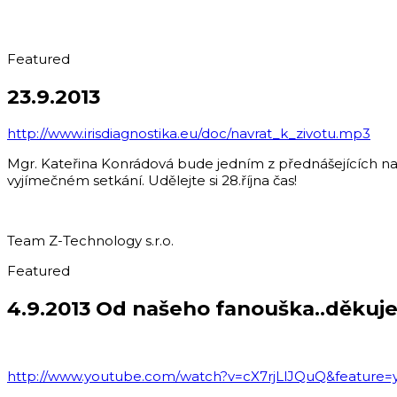
Featured
23.9.2013
http://www.irisdiagnostika.eu/doc/navrat_k_zivotu.mp3
Mgr. Kateřina Konrádová bude jedním z přednášejících na
vyjímečném setkání. Udělejte si 28.října čas!
Team Z-Technology s.r.o.
Featured
4.9.2013 Od našeho fanouška..děkuje
http://www.youtube.com/watch?v=cX7rjLlJQuQ&feature=