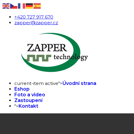
+420 727 917 670
zapper@zapper.cz
current-item active">
Úvodní strana
Eshop
Foto a video
Zastoupení
">
Kontakt