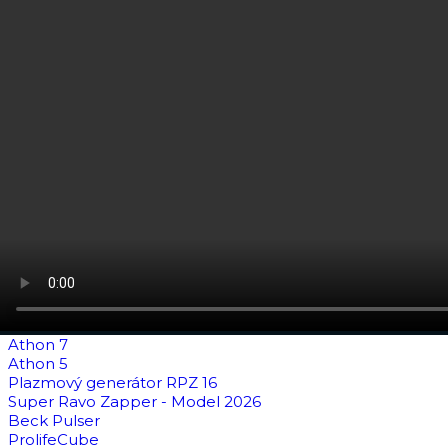
Athon 7
Athon 5
Plazmový generátor RPZ 16
Super Ravo Zapper - Model 2026
Beck Pulser
ProlifeCube