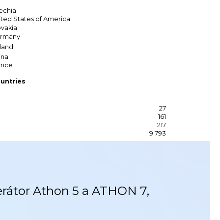
echia
ited States of America
ovakia
rmany
land
ina
ance
untries
27
161
217
9 793
erátor Athon 5 a ATHON 7,