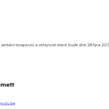
 setkání terapeutů a veřejnosti které bude dne 28.října 2
me!!!
youtu.be