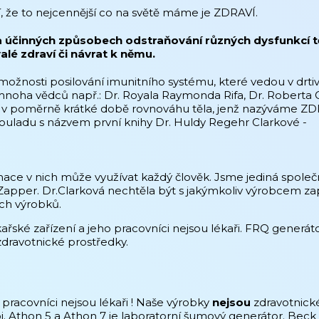
í, že to nejcennější co na světě máme je ZDRAVÍ.
inných způsobech odstraňování různých dysfunkcí těla, 
lé zdraví či návrat k němu.
nosti posilování imunitního systému, které vedou v drtiv
noha vědců např.: Dr. Royala Raymonda Rifa, Dr. Roberta C
lí v poměrně krátké době rovnováhu těla, jenž nazýváme ZD
souladu s názvem první knihy Dr. Huldy Regehr Clarkové -
ace v nich může využívat každý člověk. Jsme jediná společno
e Zapper. Dr.Clarková nechtěla být s jakýmkoliv výrobcem z
ich výrobků.
řské zařízení a jeho pracovníci nejsou lékaři. FRQ generá
dravotnické prostředky.
 pracovníci nejsou lékaři ! Naše výrobky
nejsou
zdravotnické
j. Athon 5 a Athon 7 je laboratorní šumový generátor. Beck 