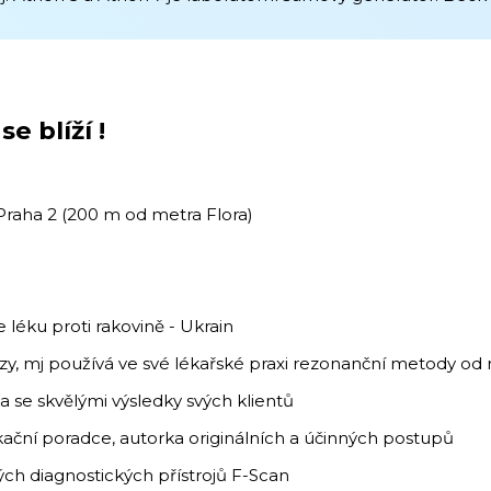
e blíží !
Praha 2 (200 m od metra Flora)
 léku proti rakovině - Ukrain
ozy, mj používá ve své lékařské praxi rezonanční metody od 
 se skvělými výsledky svých klientů
kační poradce, autorka originálních a účinných postupů
ých diagnostických přístrojů F-Scan