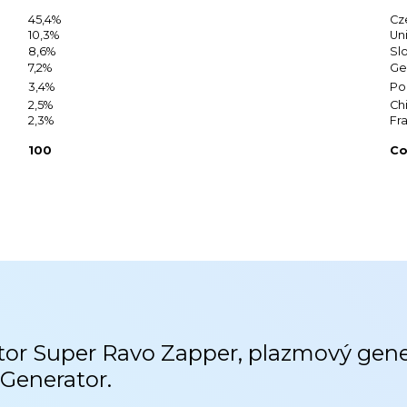
45,4%
Cz
10,3%
Un
8,6%
Sl
7,2%
Ge
3,4%
Po
2,5%
Ch
2,3%
Fr
100
Co
átor Super Ravo Zapper, plazmový gen
Generator.